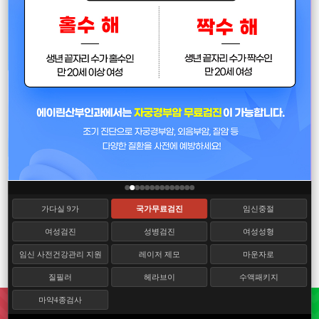
가다실 9가
국가무료검진
임신중절
여성검진
성병검진
여성성형
임신 사전건강관리 지원
레이저 제모
마운자로
질필러
헤라브이
수액패키지
마약4종검사