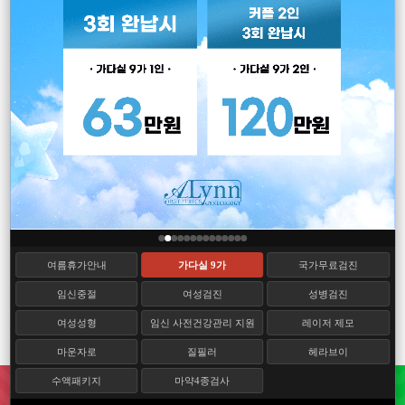
여름휴가안내
가다실 9가
국가무료검진
임신중절
여성검진
성병검진
여성성형
임신 사전건강관리 지원
레이저 제모
마운자로
질필러
헤라브이
수액패키지
마약4종검사